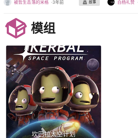
被哲生击落的米格
·
3年前
白杨礼赞
故事
模组
坎巴拉太空计划