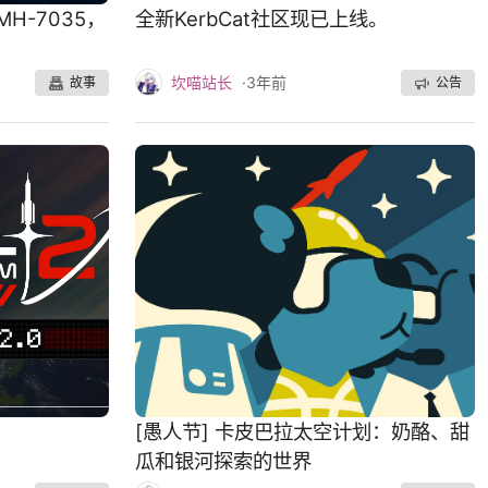
H-7035，
全新KerbCat社区现已上线。
坎喵站长
·
3年前
故事
公告
[愚人节] 卡皮巴拉太空计划：奶酪、甜
瓜和银河探索的世界