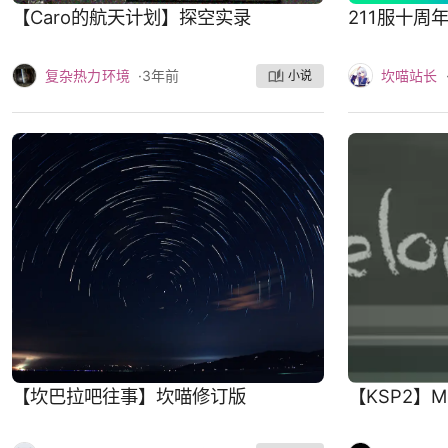
【Caro的航天计划】探空实录
211服十周
复杂热力环境
·
3年前
坎喵站长
小说
【坎巴拉吧往事】坎喵修订版
【KSP2】M