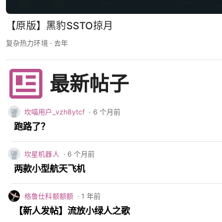
【原版】黑豹SSTO掠月
复杂热力环境
· 去年
最新帖子
坎喵用户_vzh8ytcf
· 6 个月前
跑路了？
坎星机器人
· 6 个月前
两款小型航天飞机
格鲁仕科额额额
· 1 年前
【新人发帖】流放小绿人之歌