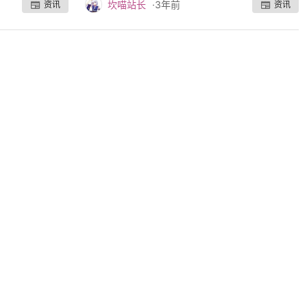
坎喵站长
·
3年前
资讯
资讯