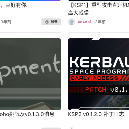
年，幸好有你。
【KSP1】重型攻击直升机M
高大威猛
·
3年前
4a4aa1
·
3年前
科普
oho挑战及v0.1.3.0消息
KSP2 v0.1.2.0 补丁日志